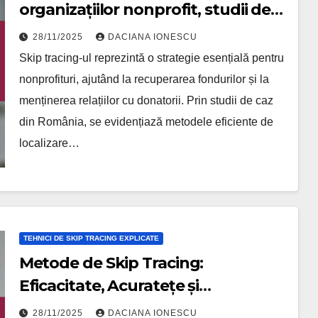
organizațiilor nonprofit, studii de
caz și strategii de recuperare
28/11/2025
DACIANA IONESCU
Skip tracing-ul reprezintă o strategie esențială pentru
nonprofituri, ajutând la recuperarea fondurilor și la
menținerea relațiilor cu donatorii. Prin studii de caz
din România, se evidențiază metodele eficiente de
localizare…
TEHNICI DE SKIP TRACING EXPLICATE
Metode de Skip Tracing:
Eficacitate, Acuratețe și
Conformitate
28/11/2025
DACIANA IONESCU