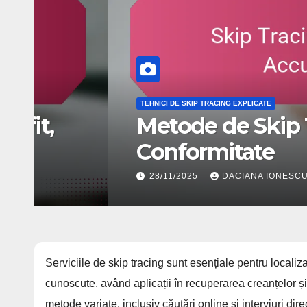
FACTORII DE COST PENTRU SERVICIILE DE SKIP TRACING
Prețurile Skip Tracing: 
și elementele de cost
03/12/2025
DACIANA IONESCU
Serviciile de skip tracing sunt esențiale pentru locali
cunoscute, având aplicații în recuperarea creanțelor și 
metode variate, inclusiv căutări online și interviuri di