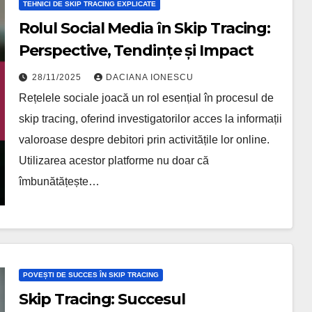
TEHNICI DE SKIP TRACING EXPLICATE
Rolul Social Media în Skip Tracing:
Perspective, Tendințe și Impact
28/11/2025
DACIANA IONESCU
Rețelele sociale joacă un rol esențial în procesul de
skip tracing, oferind investigatorilor acces la informații
valoroase despre debitori prin activitățile lor online.
Utilizarea acestor platforme nu doar că
îmbunătățește…
POVEȘTI DE SUCCES ÎN SKIP TRACING
Skip Tracing: Succesul