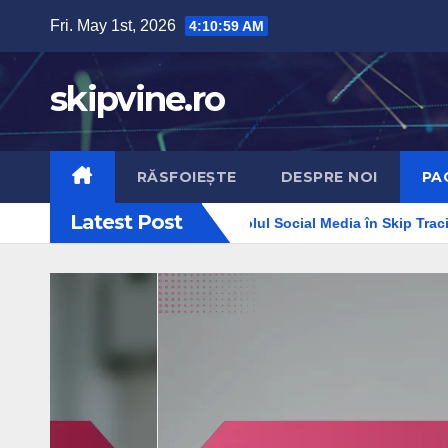
Skip
Fri. May 1st, 2026
4:11:00 AM
to
content
skipvine.ro
RĂSFOIEȘTE
DESPRE NOI
PA
Latest Post
egii de Evitare
Rolul Social Media în Skip Tracing: Perspect