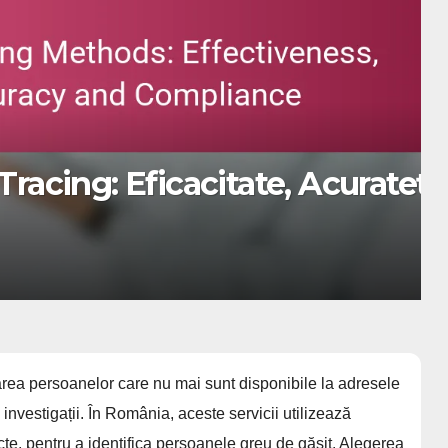
Factori care influențează
zarea persoanelor care nu mai sunt disponibile la adresele
investigații. În România, aceste servicii utilizează
recte, pentru a identifica persoanele greu de găsit. Alegerea