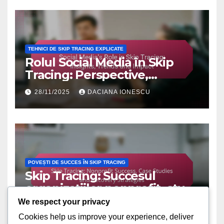
TEHNICI DE SKIP TRACING EXPLICATE
Rolul Social Media în Skip
Tracing: Perspective,
Tendințe și Impact
28/11/2025
DACIANA IONESCU
POVEȘTI DE SUCCES ÎN SKIP TRACING
Skip Tracing: Succesul
organizațiilor nonprofit, studii
de caz și strategii de
We respect your privacy
28/11/2025
DACIANA IONESCU
recuperare
Cookies help us improve your experience, deliver