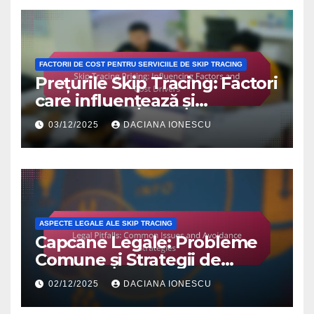
FACTORII DE COST PENTRU SERVICIILE DE SKIP TRACING
Prețurile Skip Tracing: Factori
care influențează și
elementele de cost
03/12/2025
DACIANA IONESCU
ASPECTE LEGALE ALE SKIP TRACING
Capcane Legale: Probleme
Comune și Strategii de
Evitare
02/12/2025
DACIANA IONESCU