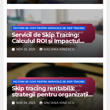
FACTORII DE COST PENTRU SERVICIILE DE SKIP TRACING
Servicii de Skip Tracing:
Calculul ROI și Impactul
Financiar
NOV 26, 2025
DACIANA IONESCU
FACTORII DE COST PENTRU SERVICIILE DE SKIP TRACING
Skip tracing rentabilă:
strategii pentru organizații
nonprofit și gestionarea
NOV 24, 2025
DACIANA IONESCU
bugetului