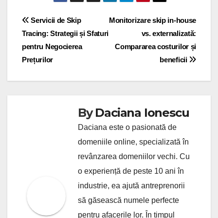
Post
Servicii de Skip
Monitorizare skip in-house
Tracing: Strategii și Sfaturi
vs. externalizată:
navigation
pentru Negocierea
Compararea costurilor și
Prețurilor
beneficii
By
Daciana Ionescu
Daciana este o pasionată de
domeniile online, specializată în
revânzarea domeniilor vechi. Cu
o experiență de peste 10 ani în
industrie, ea ajută antreprenorii
să găsească numele perfecte
pentru afacerile lor. În timpul