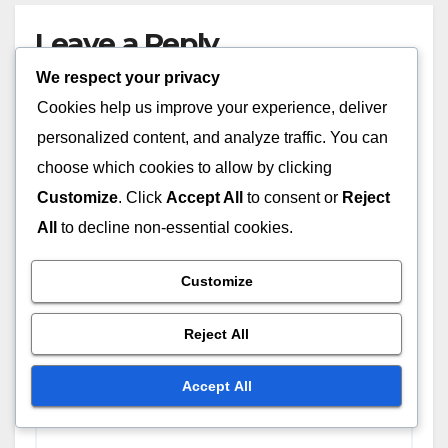
Leave a Reply
We respect your privacy
Your email address will not be published.
Required
Cookies help us improve your experience, deliver
fields are marked
*
personalized content, and analyze traffic. You can
Comment
*
choose which cookies to allow by clicking
Customize
. Click
Accept All
to consent or
Reject
All
to decline non-essential cookies.
Customize
Reject All
Accept All