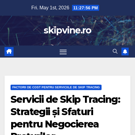
Skip
Fri. May 1st, 2026
11:27:57 PM
to
content
skipvine.ro
FACTORII DE COST PENTRU SERVICIILE DE SKIP TRACING
Servicii de Skip Tracing:
Strategii și Sfaturi
pentru Negocierea