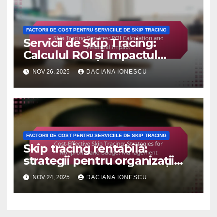
FACTORII DE COST PENTRU SERVICIILE DE SKIP TRACING
Servicii de Skip Tracing:
Calculul ROI și Impactul
Financiar
NOV 26, 2025
DACIANA IONESCU
FACTORII DE COST PENTRU SERVICIILE DE SKIP TRACING
Skip tracing rentabilă:
strategii pentru organizații
nonprofit și gestionarea
NOV 24, 2025
DACIANA IONESCU
bugetului